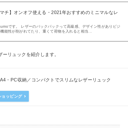
薄マチ】オンオフ使える・2021年おすすめのミニマルなレ
tsumoです。 レザーのバックパックって高級感、デザイン性がありビジ
機能性が削がれてたり、重くて荷物を入れると相当...
レザーリュックを紹介します。
ック A4・PC収納／コンパクトでスリムなレザーリュック
oショッピング