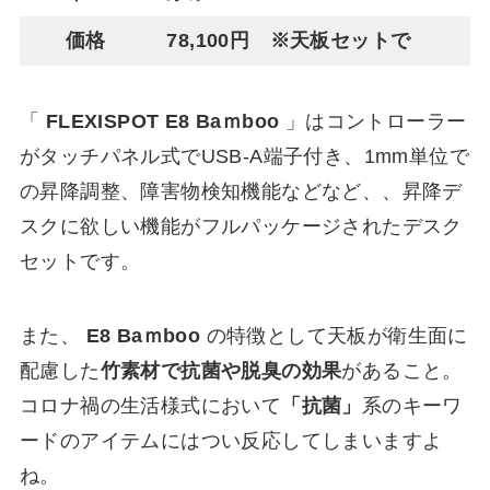
価格
78,100円 ※天板セットで
「
FLEXISPOT E8 Baｍboo
」はコントローラー
がタッチパネル式でUSB-A端子付き、1mm単位で
の昇降調整、障害物検知機能などなど、、昇降デ
スクに欲しい機能がフルパッケージされたデスク
セットです。
また、
E8 Baｍboo
の特徴として天板が衛生面に
配慮した
竹素材で抗菌や脱臭の効果
があること。
コロナ禍の生活様式において
「抗菌」
系のキーワ
ードのアイテムにはつい反応してしまいますよ
ね。