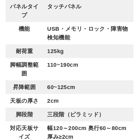
パネルタイ
タッチパネル
プ
機能
USB・メモリ・ロック・障害物
検知機能
耐荷重
125kg
脚幅調整範
110~190cm
囲
昇降範囲
60~125cm
天板の厚さ
2cm
脚段階
三段階（ピラミッド）
対応天板サ
幅120～200cm 奥行60～80cm
イズ
厚み≥2cm