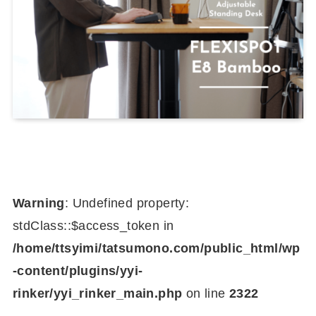
Warning
: Undefined property:
stdClass::$access_token in
/home/ttsyimi/tatsumono.com/public_html/wp
-content/plugins/yyi-
rinker/yyi_rinker_main.php
on line
2322