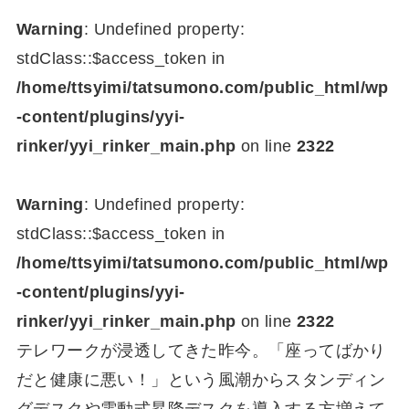
Warning
: Undefined property:
stdClass::$access_token in
/home/ttsyimi/tatsumono.com/public_html/wp
-content/plugins/yyi-
rinker/yyi_rinker_main.php
on line
2322
Warning
: Undefined property:
stdClass::$access_token in
/home/ttsyimi/tatsumono.com/public_html/wp
-content/plugins/yyi-
rinker/yyi_rinker_main.php
on line
2322
テレワークが浸透してきた昨今。「座ってばかり
だと健康に悪い！」という風潮からスタンディン