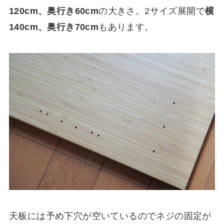
120cm、奥行き60cm
の大きさ。2サイズ展開で
横
140cm、奥行き70cm
もあります。
天板には予め下穴が空いているのでネジの固定が