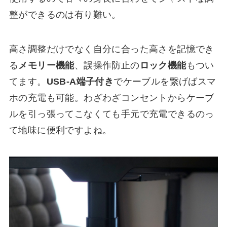
整ができるのは有り難い。
高さ調整だけでなく自分に合った高さを記憶でき
る
メモリー機能
、誤操作防止の
ロック機能
もつい
てます。
USB-A端子付き
でケーブルを繋げばスマ
ホの充電も可能。わざわざコンセントからケーブ
ルを引っ張ってこなくても手元で充電できるのっ
て地味に便利ですよね。