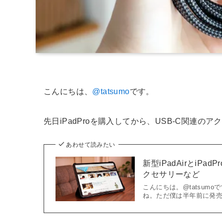
こんにちは、
@tatsumo
です。
先日iPadProを購入してから、USB-C関連
あわせて読みたい
新型iPadAirとiP
クセサリーなど
こんにちは。@tatsumoで
ね。ただ僕は半年前に発売された