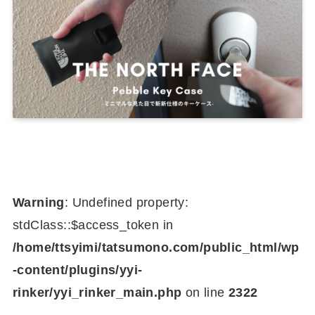
Warning
: Undefined property:
stdClass::$access_token in
/home/ttsyimi/tatsumono.com/public_html/wp
-content/plugins/yyi-
rinker/yyi_rinker_main.php
on line
2322