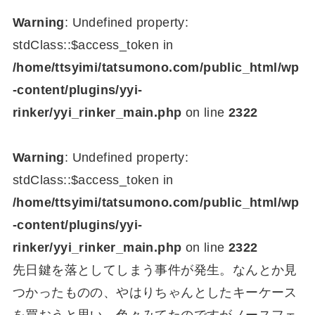
Warning
: Undefined property:
stdClass::$access_token in
/home/ttsyimi/tatsumono.com/public_html/wp
-content/plugins/yyi-
rinker/yyi_rinker_main.php
on line
2322
Warning
: Undefined property:
stdClass::$access_token in
/home/ttsyimi/tatsumono.com/public_html/wp
-content/plugins/yyi-
rinker/yyi_rinker_main.php
on line
2322
先日鍵を落としてしまう事件が発生。なんとか見
つかったものの、やはりちゃんとしたキーケース