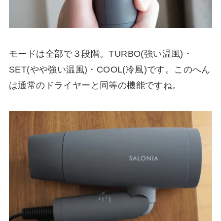
モードは全部で３段階。TURBO(強い温風)・
SET(やや強い温風)・COOL(冷風)です。このへん
は通常のドライヤーと同等の機能ですね。