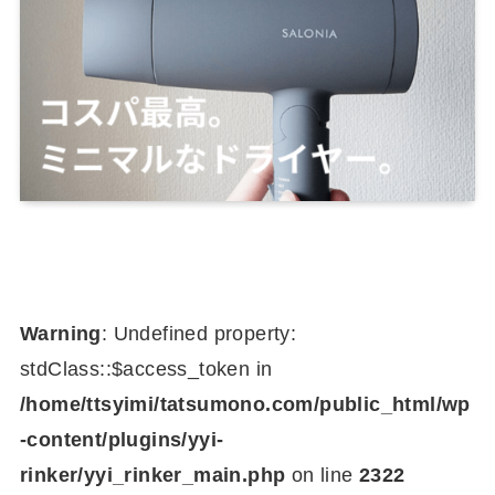
Warning
: Undefined property:
stdClass::$access_token in
/home/ttsyimi/tatsumono.com/public_html/wp
-content/plugins/yyi-
rinker/yyi_rinker_main.php
on line
2322