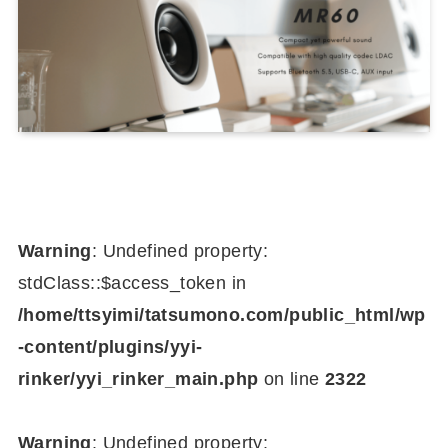
Warning
: Undefined property:
stdClass::$access_token in
/home/ttsyimi/tatsumono.com/public_html/wp
-content/plugins/yyi-
rinker/yyi_rinker_main.php
on line
2322
Warning
: Undefined property: